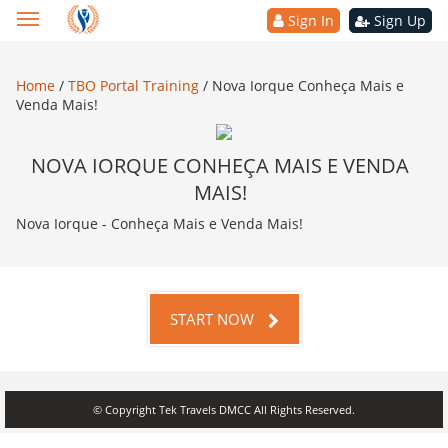
Sign In
Sign Up
Home
/
TBO Portal Training
/
Nova Iorque Conheça Mais e
Venda Mais!
NOVA IORQUE CONHEÇA MAIS E VENDA
MAIS!
Nova Iorque - Conheça Mais e Venda Mais!
START NOW
© Copyright Tek Travels DMCC All Rights Reserved.