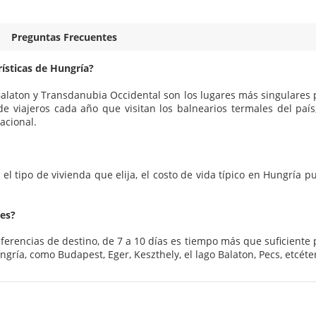
Preguntas Frecuentes
rísticas de Hungría?
 Balaton y Transdanubia Occidental son los lugares más singulares 
de viajeros cada año que visitan los balnearios termales del país,
acional.
l tipo de vivienda que elija, el costo de vida típico en Hungría p
tes?
rencias de destino, de 7 a 10 días es tiempo más que suficiente 
ngría, como Budapest, Eger, Keszthely, el lago Balaton, Pecs, etcéte