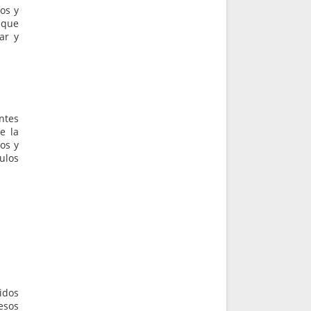
os y
 que
ar y
ntes
e la
os y
ulos
idos
esos