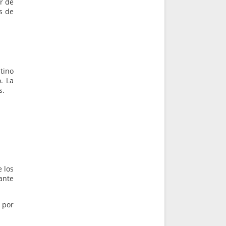
r de
s de
tino
. La
s.
 los
ante
e por