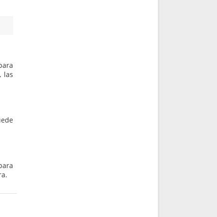
para
 las
uede
para
ra.