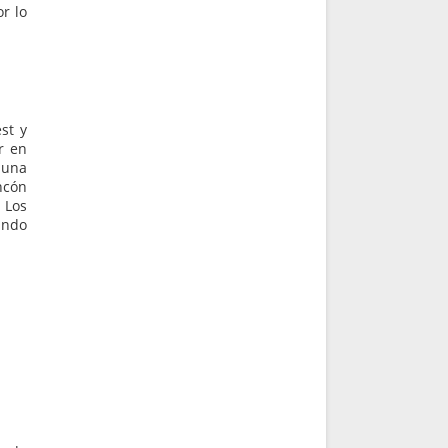
r lo
st y
r en
 una
ncón
 Los
ando