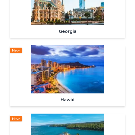
Georgia
New
Hawái
New