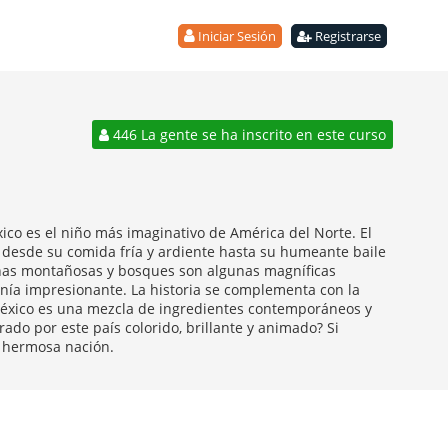
Iniciar Sesión
Registrarse
446 La gente se ha inscrito en este curso
ico es el niño más imaginativo de América del Norte. El
, desde su comida fría y ardiente hasta su humeante baile
enas montañosas y bosques son algunas magníficas
nía impresionante. La historia se complementa con la
. México es una mezcla de ingredientes contemporáneos y
ado por este país colorido, brillante y animado? Si
a hermosa nación.