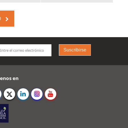
O
Suscribirse
uenos en