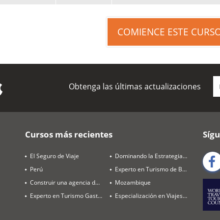
COMIENCE ESTE CURS
Obtenga las últimas actualizaciones
Cursos más recientes
Síg
El Seguro de Viaje
Dominando la Estrategia de Destinos y Ventas
Perú
Experto en Turismo de Bienestar
Construir una agencia de viajes rentable en 2026
Mozambique
Experto en Turismo Gastronómico
Especialización en Viajes de Luna de Miel