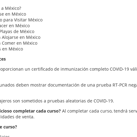
 a México?
e en México
 para Visitar México
acer en México
Playas de México
 Alojarse en México
a Comer en México
s en México
ces
roporcionan un certificado de inmunización completo COVID-19 váli
cunados deben mostrar documentación de una prueba RT-PCR negativ
viajeros son sometidos a pruebas aleatorias de COVID-19.
cioso completar cada curso?
Al completar cada curso, tendrá serv
lidades de venta.
e curso?
iajes