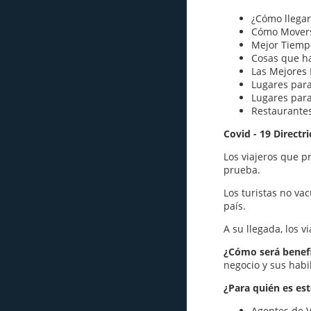
¿Cómo llegar
Cómo Movers
Mejor Tiempo
Cosas que h
Las Mejores 
Lugares para
Lugares par
Restaurante
Covid - 19 Directri
Los viajeros que p
prueba.
Los turistas no va
país.
A su llegada, los 
¿Cómo será benefi
negocio y sus habi
¿Para quién es est
Agentes de V