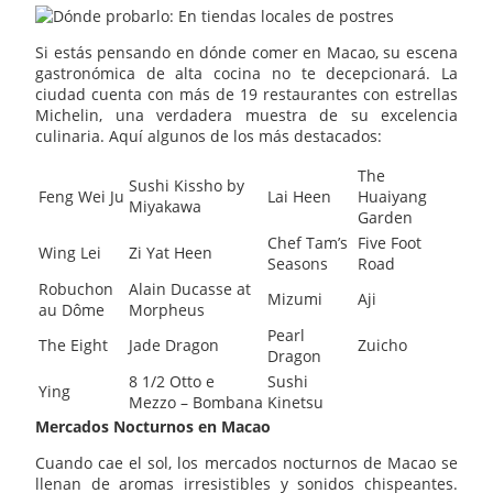
Si estás pensando en dónde comer en Macao, su escena
gastronómica de alta cocina no te decepcionará. La
ciudad cuenta con más de 19 restaurantes con estrellas
Michelin, una verdadera muestra de su excelencia
culinaria. Aquí algunos de los más destacados:
The
Sushi Kissho by
Feng Wei Ju
Lai Heen
Huaiyang
Miyakawa
Garden
Chef Tam’s
Five Foot
Wing Lei
Zi Yat Heen
Seasons
Road
Robuchon
Alain Ducasse at
Mizumi
Aji
au Dôme
Morpheus
Pearl
The Eight
Jade Dragon
Zuicho
Dragon
8 1/2 Otto e
Sushi
Ying
Mezzo – Bombana
Kinetsu
Mercados Nocturnos en Macao
Cuando cae el sol, los mercados nocturnos de Macao se
llenan de aromas irresistibles y sonidos chispeantes.