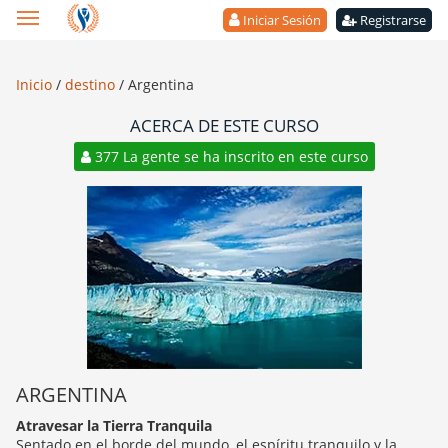
Iniciar Sesión
Registrarse
Inicio
/
destino
/
Argentina
ACERCA DE ESTE CURSO
377 La gente se ha inscrito en este curso
ARGENTINA
Atravesar la Tierra Tranquila
Sentado en el borde del mundo, el espíritu tranquilo y la