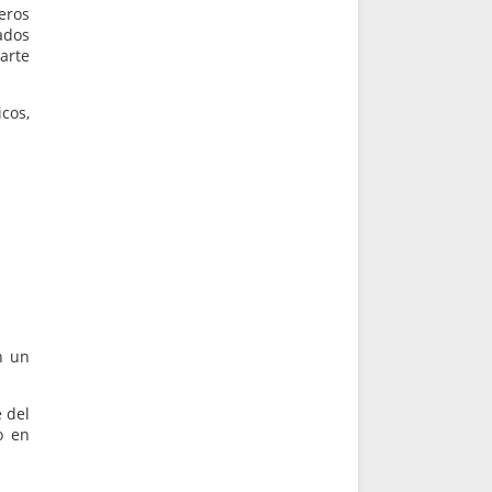
eros
ados
arte
cos,
n un
 del
o en