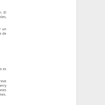
n. El
les,
r un
e de
o es
breve
erry
ones
ones.