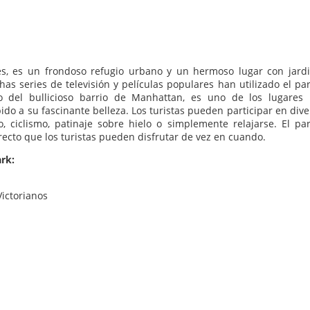
es, es un frondoso refugio urbano y un hermoso lugar con jardi
as series de televisión y películas populares han utilizado el pa
 del bullicioso barrio de Manhattan, es uno de los lugares
ido a su fascinante belleza. Los turistas pueden participar en div
o, ciclismo, patinaje sobre hielo o simplemente relajarse. El pa
cto que los turistas pueden disfrutar de vez en cuando.
ark:
Victorianos