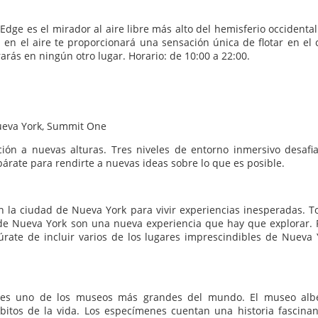
ge es el mirador al aire libre más alto del hemisferio occidental 
n el aire te proporcionará una sensación única de flotar en el c
rás en ningún otro lugar. Horario: de 10:00 a 22:00.
Nueva York, Summit One
ción a nuevas alturas. Tres niveles de entorno inmersivo desafia
árate para rendirte a nuevas ideas sobre lo que es posible.
n la ciudad de Nueva York para vivir experiencias inesperadas. T
d de Nueva York son una nueva experiencia que hay que explorar. 
úrate de incluir varios de los lugares imprescindibles de Nueva 
l es uno de los museos más grandes del mundo. El museo alb
itos de la vida. Los especímenes cuentan una historia fascinan