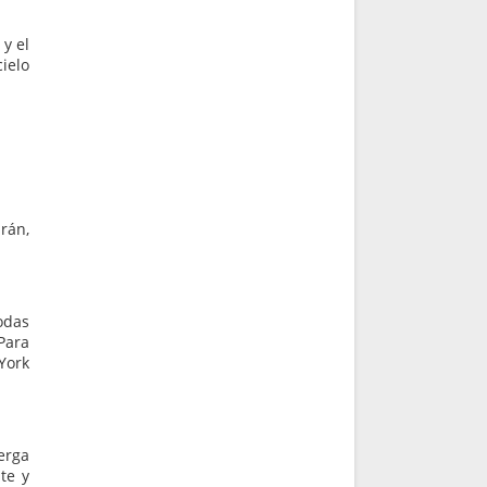
y el
ielo
rán,
odas
Para
York
erga
te y