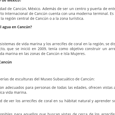
o de México?
udad de Cancún, México. Además de ser un centro y puerta de ent
rto Internacional de Cancún cuenta con una moderna terminal. Es f
la región central de Cancún o a la zona turística.
 el agua en Cancún?
istemas de vida marina y los arrecifes de coral en la región, se d
o, que se inició en 2009, tenía como objetivo construir un arre
 vida marina en las zonas de Cancún e Isla Mujeres.
 Cancún
lerías de esculturas del Museo Subacuático de Cancún:
on adecuados para personas de todas las edades, ofrecen vistas a
ica vida marina.
d de ver los arrecifes de coral en su hábitat natural y aprender s
onibles para aquellos que buscan vistas de cerca de los arrecife