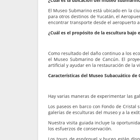
¿Cuál es la ubicación del museo submarin
El Museo Submarino está ubicado en la ci
para otros destinos de Yucatán, el Aeropue
encontrar transporte desde el aeropuerto a 
¿Cuál es el propósito de la escultura bajo
Como resultado del daño continuo a los ecos
el Museo Submarino de Cancún. El proyect
artificial y ayudar en la restauración de la
Características del Museo Subacuático de
Hay varias maneras de experimentar las ga
Los paseos en barco con Fondo de Cristal s
galerías de esculturas del museo y a la exót
Nuestra visita guiada incluye la oportunida
los esfuerzos de conservación.
Los tours de esnórquel y buceo están disp