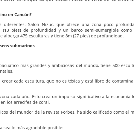
rino en Cancún?
es diferentes: Salon Nizuc, que ofrece una zona poco profund
m (13 pies) de profundidad y un barco semi-sumergible como
e alberga 475 esculturas y tiene 8m (27 pies) de profundidad.
useos submarinos
subacuático más grandes y ambiciosas del mundo, tiene 500 escult
tales.
 crear cada escultura, que no es tóxica y está libre de contamina
zona cada año. Esto crea un impulso significativo a la economía lo
en los arrecifes de coral.
cos del mundo" de la revista Forbes, ha sido calificado como el m
ta sea lo más agradable posible: