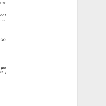
tros
iones
ipal
ROO,
 por
es y