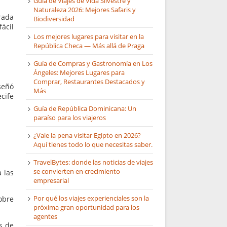
Guía de Viajes de Vida Silvestre y
Naturaleza 2026: Mejores Safaris y
rada
Biodiversidad
ácil
Los mejores lugares para visitar en la
República Checa — Más allá de Praga
Guía de Compras y Gastronomía en Los
Ángeles: Mejores Lugares para
Comprar, Restaurantes Destacados y
iseñó
Más
cife
Guía de República Dominicana: Un
paraíso para los viajeros
¿Vale la pena visitar Egipto en 2026?
Aquí tienes todo lo que necesitas saber.
TravelBytes: donde las noticias de viajes
se convierten en crecimiento
 las
empresarial
Por qué los viajes experienciales son la
obre
próxima gran oportunidad para los
agentes
s de