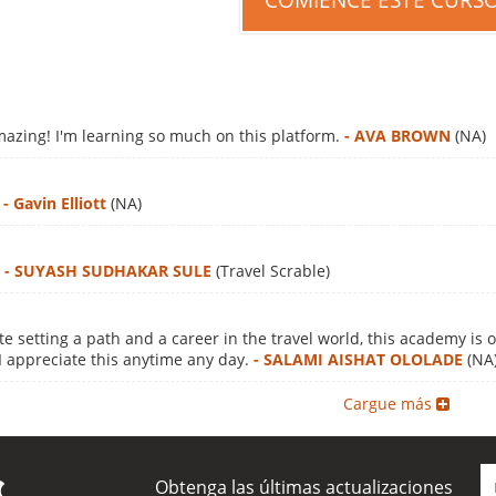
COMIENCE ESTE CURS
azing! I'm learning so much on this platform.
- AVA BROWN
(NA)
r
- Gavin Elliott
(NA)
e
- SUYASH SUDHAKAR SULE
(Travel Scrable)
e setting a path and a career in the travel world, this academy is 
 I appreciate this anytime any day.
- SALAMI AISHAT OLOLADE
(NA
Cargue más
Obtenga las últimas actualizaciones