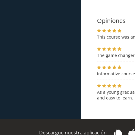
Opiniones
This course was am
The game change
informative cours
As a young graduat
and easy to learn.
Descargue nuestra aplicación