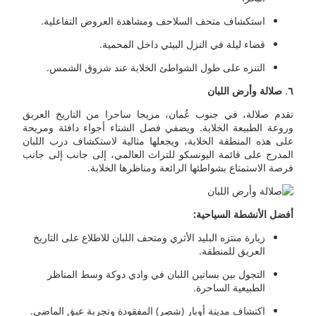
استكشاف متحف السلاحف ومشاهدة العروض التفاعلية.
قضاء ليلة في النزل البيئي داخل المحمية.
التنزه على طول الشواطئ الخلابة عند شروق الشمس.
٦
.
صلالة وأرض اللبان
تقدم صلالة، في جنوب عُمان، مزيجا ساحرا من التاريخ العريق
وروعة الطبيعة الخلابة. ويضفي فصل الشتاء أجواء دافئة ومريحة
على هذه المنطقة الخلابة، ويجعلها مثالية لاستكشاف درب اللبان
المدرج على قائمة اليونسكو للتراث العالمي، إلى جانب إلى جانب
فرصة الاستمتاع بشواطئها الرائعة ومناظرها الخلابة.
أفضل الأنشطة السياحية:
زيارة منتزه البليد الأثري ومتحف اللبان للاطلاع على التاريخ
العريق للمنطقة.
التجول بين بساتين اللبان في وادي دوكة وسط المناظر
الطبيعية الساحرة.
اكتشاف مدينة أوبار (شِصر) المفقودة وتجربة عبق الماضي.