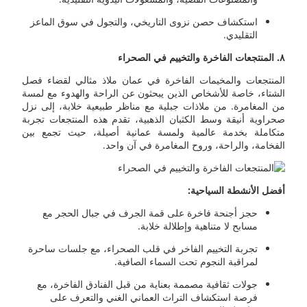
استكشاف حصن نزوى التاريخي، والتجول في سوق الماعز
التقليدي.
٨
. المنتجعات الفاخرة والتخييم في الصحراء
المنتجعات والمخيمات الفاخرة في عمان ملاذ مثالي لقضاء فصل
الشتاء، خاصة للأشخاص الذين يبحثون عن الراحة والهدوء مع لمسة
من المغامرة. من ملاذات جبلية مع مناظر طبيعية خلابة، إلى نزل
صحراوية أنيقة وسط الكثبان الذهبية، تقدم هذه المنتجعات تجربة
متكاملة بخدمة عالمية ولمسة عمانية أصيلة، حيث تجمع بين
الفخامة، والراحة، وروح المغامرة في آن واحد.
أفضل الأنشطة السياحية:
حجز أجنحة فاخرة على قمة الجرف في جبال الحجر مع
مسابح لا متناهية وإطلالة خلابة.
تجربة التخييم الفاخر في قلب الصحراء، مع جلسات ساحرة
لمراقبة النجوم تحت السماء الصافية.
جولات ثقافية مصممة بعناية من قبل الفنادق الفاخرة، مع
فرصة استكشاف التراث العماني الغني والتعرف على