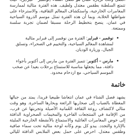
تتمتع السلطنة بطقس معتدل ولطيف. هذه الفترة مثالية لممارسة
المغامرات الخارجية، واستكشاف المعالم الثقافية، والاسترخاء على
شواطئها الخلابة. وبما أن هذه الفترة تمثل موسم الذروة السياحية
في عمان، ينصح بتخطيط الرحلة مسبقا لضمان تجربة سلسة
وممتعة.
نوفمبر - فبراير
: الفترة من نوفمبر إلى فبراير مثالية
لمشاهدة المعالم السياحية، والتخييم في الصحراء، وتسلق
الجبال، وزيارة الوديان.
مارس – أكتوبر
: تتميز الفترة من مارس إلى أكتوبر بأجواء
دافئة، مما يجعلها مناسبة للاستمتاع برحلات بعيدا عن صخب
الموسم السياحي، مع ازدحام محدود.
خاتمة
يشهد فصل الشتاء في عمان انتعاشا طبيعيا فريدا، يمتد من جبالها
المغطاة بالضباب إلى صحاريها الرائعة وبحارها الساحرة. وهو وقت
مثالي لاكتشاف روعة الثقافة العُمانية الأصيلة وتجربتها عن قرب،
من الإقامة في المنتجعات الفاخرة والمخيمات الصحراوية الدافئة
إلى خوض المغامرات العائلية والاستمتاع بالأنشطة الخارجية المليئة
بالإثارة والتجدد. يبدو كل يوم وكأنه لوحة مثالية تحت سماء صافية
وطقس معتدل. احرص على حمل بعض الملابس الدافئة لليالي