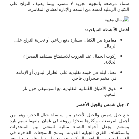
سماء مرصعة بالنجوم تجربة لا تنسى، بينما يضيف التزلج على
الكثبان الرملية لمسة من المتعة والإثارة لعشاق المغامرة.
أفضل الأنشطة السياحية:
مغامرة بين الكثبان بسيارة دفع رباعي أو تجربة التزلج على
الرمال.
ركوب الجمال عند الغروب للاستمتاع بمشاهد الصحراء
الخلابة.
قضاء ليلة في خيمة تقليدية على الطراز البدوي أو الإقامة
في مخيم صحراوي فاخر.
تذوق الأطباق العُمانية التقليدية مع الموسيقى حول نار
المخيم.
٢. جبل شمس والجبل الأخضر
ينبع جبل شمس والجبل الأخضر من سلسلة جبال الحجر، وهما من
أجمل المرتفعات وأكثرها سحرًا وروعة في عُمان. يلفهما نسيم بارد
ومنعش يجعل أجواء الشتاء مثالية للمشي بين المنحدرات
واستكشاف القرى الجبلية القديمة. وتمنح المنتجعات الفاخرة في
القمم لمسة من الراحة والسكينة بعد يوم مليء بالمغامرة. هنا، يجد