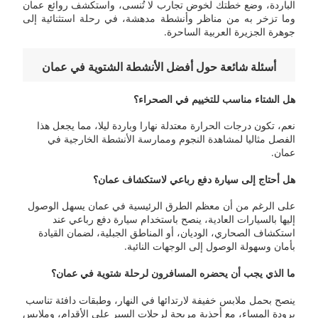
الباردة، وضع خطتك لخوض تجارب لا تُنسى، واستكشف روائع عمان
وما تزخر به من مناظر وأنشطة مدهشة، في رحلة استثنائية إلى
جوهرة الجزيرة العربية الساحرة.
أسئلة شائعة حول أفضل الأنشطة الشتوية في عمان
هل الشتاء مناسب للتخييم في الصحراء؟
نعم، تكون درجات الحرارة معتدلة نهارا وباردة ليلا، مما يجعل هذا
الفصل مثاليا لمشاهدة النجوم وممارسة الأنشطة الخارجية في
عمان.
هل أحتاج إلى سيارة دفع رباعي لاستكشاف عمان؟
على الرغم من أن معظم الطرق الرئيسية في عمان يسهل الوصول
إليها بالسيارات العادية، ينصح باستخدام سيارة دفع رباعي عند
استكشاف الصحاري، الوديان، أو المناطق الجبلية، لضمان القيادة
بأمان وسهولة الوصول إلى الوجهات النائية.
ما الذي يجب أن يحضره المسافرون لرحلة شتوية في عمان؟
ينصح بحمل ملابس خفيفة لارتدائها في النهار، وطبقات دافئة تناسب
برودة المساء، مع أحذية مريحة لرحلات السير على الأقدام، وملابس