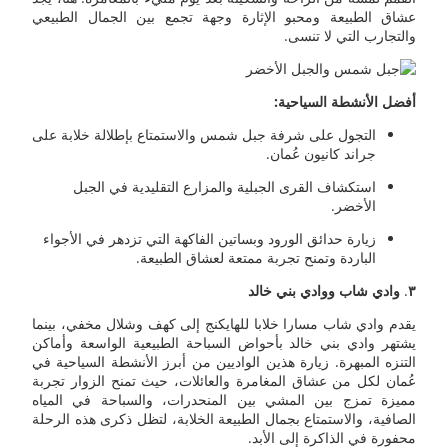
عشاق الطبيعة ومحبو الإثارة وجهة تجمع بين الجمال الطبيعي
والتجارب التي لا تنسى.
أفضل الأنشطة السياحية:
التجول على شرفة جبل شمس والاستمتاع بإطلالة خلابة على
جراند كانيون عُمان.
استكشاف القرى الجبلية والمزارع التقليدية في الجبل
الأخضر.
زيارة حدائق الورود وبساتين الفاكهة التي تزدهر في الأجواء
الباردة وتمنح تجربة ممتعة لعشاق الطبيعة.
٣
.
وادي شاب ووادي بني خالد
يقدم وادي شاب مسارا خلابا للهايكنج إلى كهف وشلال مخفي، بينما
يشتهر وادي بني خالد بأحواض السباحة الطبيعية الواسعة وأماكن
التنزه المبهرة. زيارة هذين الواديين من أبرز الأنشطة السياحية في
عُمان لكل من عشاق المغامرة والعائلات، حيث تمنح الزوار تجربة
مميزة تمزج بين المشي بين المنحدرات، والسباحة في المياه
الصافية، والاستمتاع بجمال الطبيعة الخلابة، لتظل ذكرى هذه الرحلة
محفورة في الذاكرة إلى الأبد.