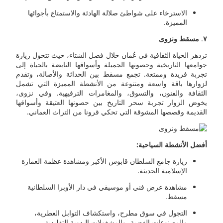
الاسترخاء على شواطئ صلالة الهادئة والاستمتاع بأجوائها
المميزة.
٧
.
مسقط ونزوى
تزدهر الحياة الثقافية في عُمان خلال فصل الشتاء، حيث تتحول زيارة
جوامعها التاريخية وحصونها الجميلة وأسواقها النابضة بالحياة إلى
تجربة فريدة وممتعة. تجمع مسقط بين الحداثة والأصالة، وتقدم
لزوارها باقة واسعة ومتنوعة من الأنشطة المميزة التي تشمل
الثقافة والفنون، والتسوق، والمغامرات الترفيهية. وفي نزوى،
يخوض الزوار تجربة سحر التاريخ بين حصونها العتيقة وأسواقها
القديمة وقصصها المشوقة التي تحكي قرونا من التراث العماني.
أفضل الأنشطة السياحية:
زيارة جامع السلطان قابوس الأكبر ومشاهدة عظمة العمارة
الإسلامية الحديثة.
مشاهدة عرض فني أو موسيقي في دار الأوبرا السلطانية
مسقط.
التجول في سوق مطرح، واستكشاف التوابل العطرية،
والمصنوعات الفضية، والمشغولات اليدوية التقليدية.