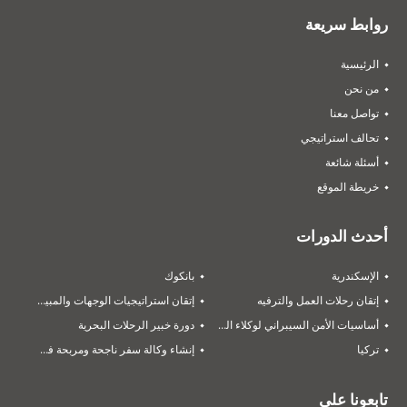
روابط سريعة
الرئيسية
من نحن
تواصل معنا
تحالف استراتيجي‎
أسئلة شائعة
خريطة الموقع
أحدث الدورات
الإسكندرية
بانكوك
إتقان رحلات العمل والترفيه
إتقان استراتيجيات الوجهات والمبيعات
أساسيات الأمن السيبراني لوكلاء السفر والسياحة
دورة خبير الرحلات البحرية
تركيا
إنشاء وكالة سفر ناجحة ومربحة في 2026
تابعونا على