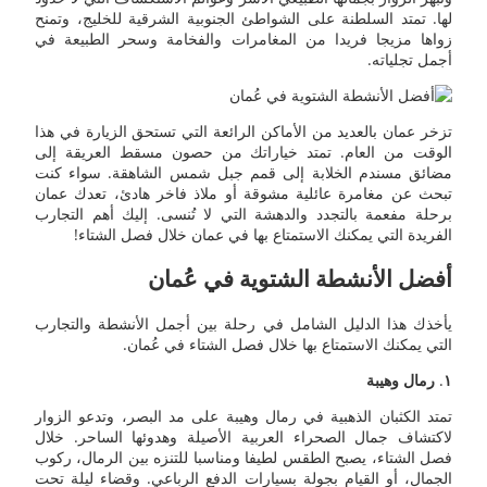
لها. تمتد السلطنة على الشواطئ الجنوبية الشرقية للخليج، وتمنح
زواها مزيجا فريدا من المغامرات والفخامة وسحر الطبيعة في
أجمل تجلياته.
تزخر عمان بالعديد من الأماكن الرائعة التي تستحق الزيارة في هذا
الوقت من العام. تمتد خياراتك من حصون مسقط العريقة إلى
مضائق مسندم الخلابة إلى قمم جبل شمس الشاهقة. سواء كنت
تبحث عن مغامرة عائلية مشوقة أو ملاذ فاخر هادئ، تعدك عمان
برحلة مفعمة بالتجدد والدهشة التي لا تُنسى. إليك أهم التجارب
الفريدة التي يمكنك الاستمتاع بها في عمان خلال فصل الشتاء!
أفضل الأنشطة الشتوية في عُمان
يأخذك هذا الدليل الشامل في رحلة بين أجمل الأنشطة والتجارب
التي يمكنك الاستمتاع بها خلال فصل الشتاء في عُمان.
١
.
رمال وهيبة
تمتد الكثبان الذهبية في رمال وهيبة على مد البصر، وتدعو الزوار
لاكتشاف جمال الصحراء العربية الأصيلة وهدوئها الساحر. خلال
فصل الشتاء، يصبح الطقس لطيفا ومناسبا للتنزه بين الرمال، ركوب
الجمال، أو القيام بجولة بسيارات الدفع الرباعي. وقضاء ليلة تحت