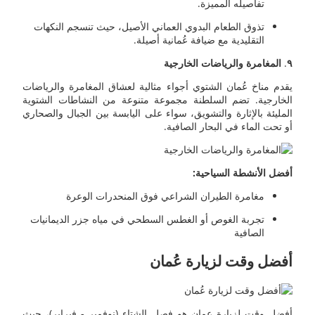
تفاصيله المميزة.
تذوق الطعام البدوي العماني الأصيل، حيث تنسجم النكهات
التقليدية مع ضيافة عُمانية أصيلة.
٩
.
المغامرة والرياضات الخارجية
يقدم مناخ عُمان الشتوي أجواء مثالية لعشاق المغامرة والرياضات
الخارجية. تضم السلطنة مجموعة متنوعة من النشاطات الشتوية
المليئة بالإثارة والتشويق، سواء على اليابسة بين الجبال والصحاري
أو تحت الماء في البحار الصافية.
أفضل الأنشطة السياحية:
مغامرة الطيران الشراعي فوق المنحدرات الوعرة
تجربة الغوص أو الغطس السطحي في مياه جزر الديمانيات
الصافية
أفضل وقت لزيارة عُمان
أفضل وقت لزيارة عمان هو فصل الشتاء (نوفمبر - فبراير)، حيث