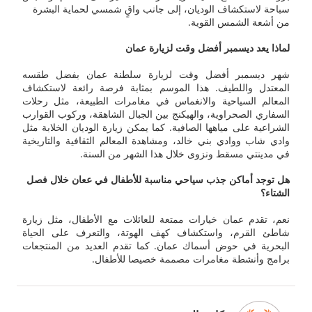
سباحة لاستكشاف الوديان، إلى جانب واقٍ شمسي لحماية البشرة
من أشعة الشمس القوية.
لماذا يعد ديسمبر أفضل وقت لزيارة عمان
شهر ديسمبر أفضل وقت لزيارة سلطنة عمان بفضل طقسه
المعتدل واللطيف. هذا الموسم بمثابة فرصة رائعة لاستكشاف
المعالم السياحية والانغماس في مغامرات الطبيعة، مثل رحلات
السفاري الصحراوية، والهيكنج بين الجبال الشاهقة، وركوب القوارب
الشراعية على مياهها الصافية. كما يمكن زيارة الوديان الخلابة مثل
وادي شاب ووادي بني خالد، ومشاهدة المعالم الثقافية والتاريخية
في مدينتي مسقط ونزوى خلال هذا الشهر من السنة.
هل توجد أماكن جذب سياحي مناسبة للأطفال في ععان خلال فصل
الشتاء؟
نعم، تقدم عمان خيارات ممتعة للعائلات مع الأطفال، مثل زيارة
شاطئ القرم، واستكشاف كهف الهوتة، والتعرف على الحياة
البحرية في حوض أسماك عمان. كما تقدم العديد من المنتجعات
برامج وأنشطة مغامرات مصممة خصيصا للأطفال.