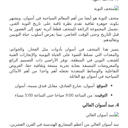
متحف النوبة هو أيضا من أهم المعالم السياحية في أسوان، ويشتهر
بكونه جوهرة ثقافية تقدم نظرة ثاقبة على تاريخ النوبة الغني.
.تشمل المجموعة الرائعة للمتحف قطعا أثرية تعود إلى العصور ما
قبل التاريخ وحتى الوقت الحاضر، مما يعرض أسلوب حياة النوبيين
وتقاليدهم.
يتميز هذا المتحف في أسوان بأدوات مثل الفخار، والخواتم،
والمعدات التي تسلط الضوء على الحياة اليومية والإنجازات الفنية
للشعب النوبي في المنطقة. توفر الآراضي ذات التصميم الرائع
والمعروضات المنسقة بعناية تجربة ممتعة وثقافية حقا. العروض
التفاعلية والوسائط المتعددة تجعله أهم واحدا من أهم الأماكن
السياحية في أسوان مع العائلة.
الموقع
: أسوان، شارع الفنادق، مقابل فندق بسمة، أسوان
التوقيت
: من الساعة 9:00 صباحا حتى الساعة 5:00 مساء
4. سد أسوان العالي
سد أسوان العالي من أعظم المشاريع الهندسية في القرن العشرين،