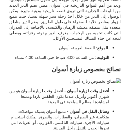
ويعد من أهم المواقع التاريخية في أسوان، مصر. يضم الدير العديد
من اللوحات الجدارية التي تروي قصصا تاريخية ودينية مثيرة. يمكن
الوصول إلى الدير من خلال أخذ رحلة سير سهلة نسبيا، حيث يتمتع
الزوار بمناظر خلابة للصحراء على طول الطريق. يضم الدير مناطق
متعددة مثل منطقة معيشة الرهبان والكنيسة، بالإضافة إلى الجدران
التي كانت تحميه من الهجمات. يعرف الدير بهدوئه وعزلته، ويعطي
لمحة عن حياة النساك المسيحيين الأوائل.
الموقع
: الضفة الغربية، أسوان
ا
لتوقيت
: من الساعة 8:00 صباحا حتى الساعة 4:00 مساء
نصائح بخصوص زيارة أسوان
أفضل وقت لزيارة أسوان -
أفضل وقت لزيارة أسوان هو بين
شهري أكتوبر وأبريل عندما يكون الطقس باردا وممتعا
لمشاهدة المعالم السياحية في المدينة.
وسائل النقل في أسوان -
تتمتع أسوان بشبكة مواصلات
متكاملة عبر الطيران، والقطارات، والطرق. يمكنك استخدام
سيارات الأجرة، سيارات التاكسي، القوارب، أو العربات التي
تجرها الخيول للتنقل داخل المدينة.