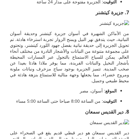
التوقيت
: الجزيرة مفتوحة على مدار 24 ساعة
7. جزيرة كيتشنر
من الأماكن الشهيرة في أسوان جزيرة كيتشنر وحديقة أسوان
النباتية، حيث يتدفق نهر النيل ويمنح الزوار تجربة استرخاء هادئة. تم
تحويل الجزيرة إلى حديقة نباتية بفضل جهود اللورد كيتشنر، وتحتوي
على مجموعة متنوعة من النباتات والأشجار النادرة من مختلف أنحاء
العالم. يمكن للسياح الاستمتاع بالتجول عبر المسارات المحيطة
بأشجار النخيل والنباتات الفريدة، مما يوفر ملاذا هادئا بعيدا عن
صخب المدينة. تتميز الجزيرة بوجود سياج مزخرف ونباتات ملونة
ومروج خضراء، مما يجعلها وجهة مثالية للاستمتاع بنزهة هادئة في
محيط طبيعي وجميل.
الموقع
: أسوان، مصر
التوقيت
: من الساعة 8:00 صباحا حتى الساعة 5:00 مساء
8. دير القديس سمعان
دير القديس سمعان هو دير قبطي قديم يقع في الصحراء على
الضفة الغربية لنهر النيل. يعود تاريخه إلى القرن السادس الميلادي،