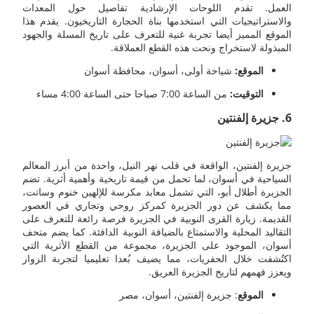
العمل. تقدم اللوحات الإرشادية تفاصيل حول المعدات
والاستراتيجيات التي استخدمها بناة الحجارة التاريخيون. يقدم هذا
الموقع المميز أيضا تجربة غنية للتعرف على تاريخ المسلة والجهود
المبذولة لاستخراج ونحت هذه القطع العملاقة.
الموقع:
شياخة أولى، أسوان، محافظة أسوان
التوقيت:
من الساعة 7:00 صباحا حتى الساعة 4:00 مساء
6. جزيرة إلفنتين
جزيرة إلفنتين، الواقعة في قلب نهر النيل، واحدة من أبرز المعالم
السياحية في أسوان، لما تحمل من قيمة تاريخية وأهمية أثرية. تضم
الجزيرة أطلال أبو، التي تشمل معابد مكرسة للإلهين خنوم وساتت،
مما يكشف عن دور الجزيرة كمركز روحي وتجاري في العصور
القديمة. زيارة القرى النوبية في الجزيرة فرصة رائعة للتعرف على
التقاليد المحلية والاستمتاع بالضيافة النوبية الدافئة. كما يضم متحف
أسوان، الموجود على الجزيرة، مجموعة من القطع الأثرية التي
اكتُشفت خلال الحفريات، مما يضيف بُعدا تعليميا لتجربة الزوار
ويعزز فهمهم لتاريخ الجزيرة العريق.
الموقع
: جزيرة إلفنتين، أسوان، مصر