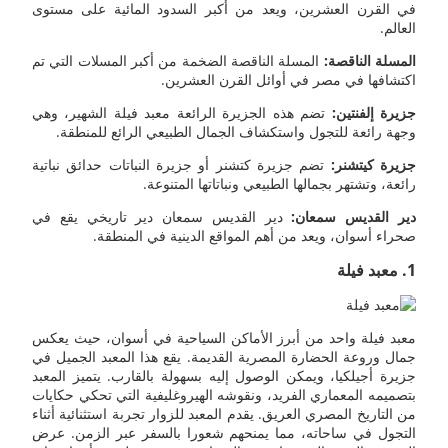
في القرن العشرين، ويعد من أكبر السدود المائية على مستوى
العالم.
المسلة الناقصة:
المسلة الناقصة الضخمة من أكبر المسلات التي تم
اكتشافها في مصر في أوائل القرن العشرين.
جزيرة إلفنتين:
تضم هذه الجزيرة الرائعة معبد فيلة الشهير، وهي
وجهة رائعة للتجول واستكشاف الجمال الطبيعي الرائع للمنطقة.
جزيرة كيتشنر:
تضم جزيرة كتشنر أو جزيرة النباتات حدائق نباتية
رائعة، وتشتهر بجمالها الطبيعي ونباتاتها المتنوعة.
دير القديس سمعان:
دير القديس سمعان دير تاريخي يقع في
صحراء أسوان، ويعد من أهم المواقع الدينية في المنطقة.
1. معبد فيلة
معبد فيلة واحد من أبرز الأماكن السياحية في أسوان، حيث يعكس
جمال وروعة الحضارة المصرية القديمة. يقع هذا المعبد الجميل في
جزيرة أجيلكيا، ويمكن الوصول إليه بسهولة بالقارب. يتميز المعبد
بتصميمه المعماري الفريد، ونقوشه الهيروغليفية التي تحكي حكايات
من التاريخ المصري العريق. يقدم المعبد للزوار تجربة استثنائية أثناء
التجول في ساحاته، مما يمنحهم شعورا بالسفر عبر الزمن. عرض