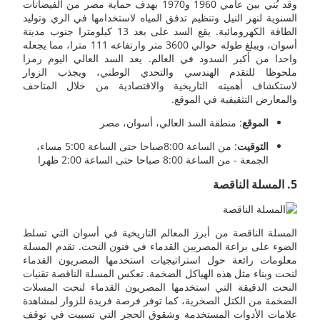
وقد بُني بين عامي 1960 و1970 بهدف حماية مصر من الفيضانات
السنوية لنهر النيل وتنظيم تدفق المياه لاستخدامها في الري وتوليد
الطاقة الكهرومائية. يقع السد على بعد 13 كيلومترا جنوب مدينة
أسوان، ويبلغ طوله حوالي 3600 متر وارتفاعه 111 مترا، مما يجعله
واحدا من أكبر السدود في العالم. يعد السد العالي اليوم رمزا
ملحوظا للتقدم الهندسي والتحدي الوطني، ويجذب الزوار
لاستكشاف أهميته التاريخية والاقتصادية من خلال المتاحف
والمعارض التثقيفية في الموقع.
الموقع
: منطقة السد العالي، أسوان، مصر
التوقيت
: من الساعة 8:00صباحا حتى الساعة 5:00 مساء،
الجمعة - من الساعة 8:00 صباحا حتى الساعة 2:00 ظهرا
5. المسلة الناقصة
المسلة الناقصة من أبرز المعالم التاريخية في أسوان التي تسلط
الضوء على براعة المصريين القدماء في فنون النحت. تقدم المسلة
معلومات رائعة حول استراتيجيات استخدمها المصريون القدماء
لنحت وبناء مثل هذه الهياكل الضخمة. تعكس المسلة الناقصة تقنيات
النحت الدقيقة التي استخدمها المصريون القدماء لنحت المسلات
الضخمة من الكتل الصخرية، كما توفر فرصة فريدة للزوار لمشاهدة
علامات الأدوات المستخدمة وشقوق الحجر التي تسببت في توقف