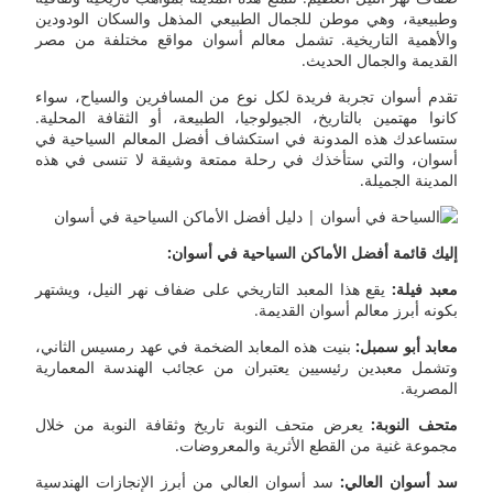
وطبيعية، وهي موطن للجمال الطبيعي المذهل والسكان الودودين
والأهمية التاريخية. تشمل معالم أسوان مواقع مختلفة من مصر
القديمة والجمال الحديث.
تقدم أسوان تجربة فريدة لكل نوع من المسافرين والسياح، سواء
كانوا مهتمين بالتاريخ، الجيولوجيا، الطبيعة، أو الثقافة المحلية.
ستساعدك هذه المدونة في استكشاف أفضل المعالم السياحية في
أسوان، والتي ستأخذك في رحلة ممتعة وشيقة لا تنسى في هذه
المدينة الجميلة.
إليك قائمة أفضل الأماكن السياحية في أسوان:
معبد فيلة:
يقع هذا المعبد التاريخي على ضفاف نهر النيل، ويشتهر
بكونه أبرز معالم أسوان القديمة.
معابد أبو سمبل:
بنيت هذه المعابد الضخمة في عهد رمسيس الثاني،
وتشمل معبدين رئيسيين يعتبران من عجائب الهندسة المعمارية
المصرية.
متحف النوبة:
يعرض متحف النوبة تاريخ وثقافة النوبة من خلال
مجموعة غنية من القطع الأثرية والمعروضات.
سد أسوان العالي:
سد أسوان العالي من أبرز الإنجازات الهندسية