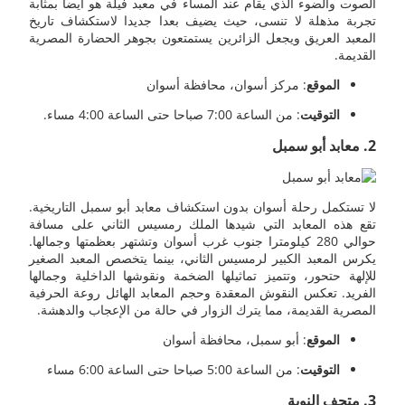
الصوت والضوء الذي يقام عند المساء في معبد فيلة هو أيضا بمثابة
تجربة مذهلة لا تنسى، حيث يضيف بعدا جديدا لاستكشاف تاريخ
المعبد العريق ويجعل الزائرين يستمتعون بجوهر الحضارة المصرية
القديمة.
الموقع
: مركز أسوان، محافظة أسوان
التوقيت
: من الساعة 7:00 صباحا حتى الساعة 4:00 مساء.
2. معابد أبو سمبل
لا تستكمل رحلة أسوان بدون استكشاف معابد أبو سمبل التاريخية.
تقع هذه المعابد التي شيدها الملك رمسيس الثاني على مسافة
حوالي 280 كيلومترا جنوب غرب أسوان وتشتهر بعظمتها وجمالها.
يكرس المعبد الكبير لرمسيس الثاني، بينما يتخصص المعبد الصغير
للإلهة حتحور، وتتميز تماثيلها الضخمة ونقوشها الداخلية وجمالها
الفريد. تعكس النقوش المعقدة وحجم المعابد الهائل روعة الحرفية
المصرية القديمة، مما يترك الزوار في حالة من الإعجاب والدهشة.
الموقع
: أبو سمبل، محافظة أسوان
التوقيت
: من الساعة 5:00 صباحا حتى الساعة 6:00 مساء
3. متحف النوبة