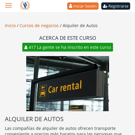
Iniciar Sesión
Registrarse
Inicio
/
Cursos de negocios
/
Alquiler de Autos
ACERCA DE ESTE CURSO
417 La gente se ha inscrito en este curso
ALQUILER DE AUTOS
Las compañías de alquiler de autos ofrecen transporte
conveniente a precios más baratos para las personas que