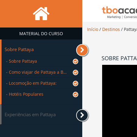
Início
/
Destinos
/
Pattay
MATERIAL DO CURSO
Sobre Pattaya
SOBRE PATTA
- Sobre Pattaya
- Como viajar de Pattaya a Bangkok
- Locomoção em Pattaya:
- Hotéis Populares
Experiências em Pattaya