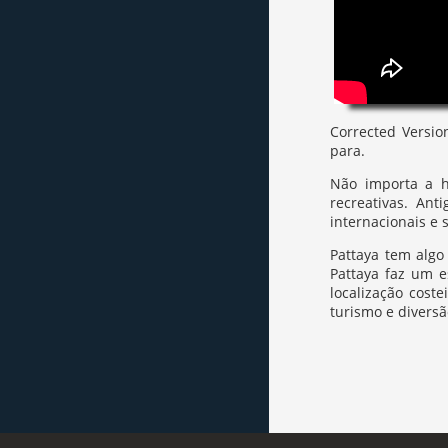
Corrected Versio
para.
Não importa a h
recreativas. Ant
internacionais e 
Pattaya tem algo
Pattaya faz um e
localização cost
turismo e diversã