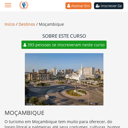
Assinar Em
Inscrever-Se
Início
/
Destinos
/
Moçambique
SOBRE ESTE CURSO
393 pessoas se inscreveram neste curso
MOÇAMBIQUE
O turismo em Moçambique tem muito para oferecer, do
longo litoral e palmeiras até seus costumes, culturas, humor