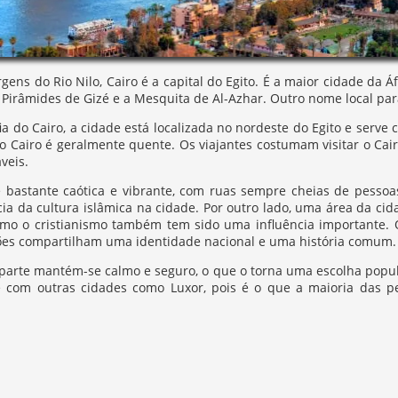
gens do Rio Nilo, Cairo é a capital do Egito. É a maior cidade da 
 Pirâmides de Gizé e a Mesquita de Al-Azhar. Outro nome local para
a do Cairo, a cidade está localizada no nordeste do Egito e serve
no Cairo é geralmente quente. Os viajantes costumam visitar o Ca
áveis.
é bastante caótica e vibrante, com ruas sempre cheias de pess
ia da cultura islâmica na cidade. Por outro lado, uma área da cida
o o cristianismo também tem sido uma influência importante. 
iões compartilham uma identidade nacional e uma história comum.
arte mantém-se calmo e seguro, o que o torna uma escolha popular
 com outras cidades como Luxor, pois é o que a maioria das p