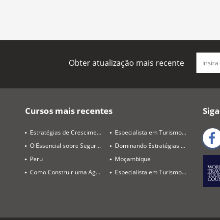
Obter atualização mais recente
Cursos mais recentes
Siga
Estratégias de Crescimento para o Negócio de Viagens
Especialista em Turismo Gastronômico
O Essencial sobre Seguro de Viagem
Dominando Estratégias de Destinos e Vendas
Peru
Moçambique
Como Construir uma Agência de Viagens Lucrativa em 2026
Especialista em Turismo de Bem Estar