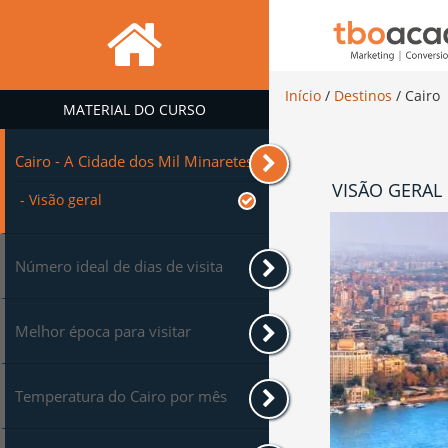
Início
/
Destinos
/
Cairo
MATERIAL DO CURSO
Cairo - A Cidade dos Mil Minaretes
VISÃO GERAL
- Visão geral
Número ideal de dias de visita
Melhor época para visitar
Temperatura do Cairo por mês