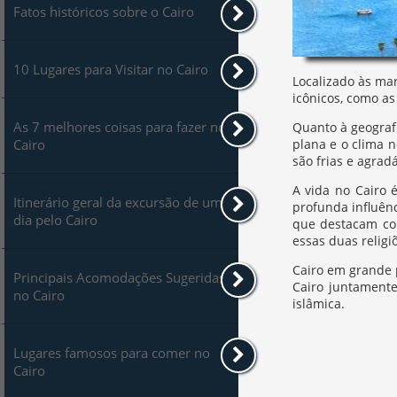
Fatos históricos sobre o Cairo
10 Lugares para Visitar no Cairo
Localizado às mar
icônicos, como as
As 7 melhores coisas para fazer no
Quanto à geografi
Cairo
plana e o clima 
são frias e agrad
A vida no Cairo 
Itinerário geral da excursão de um
profunda influênc
dia pelo Cairo
que destacam com
essas duas relig
Cairo em grande p
Principais Acomodações Sugeridas
Cairo juntamente
no Cairo
islâmica.
Lugares famosos para comer no
Cairo