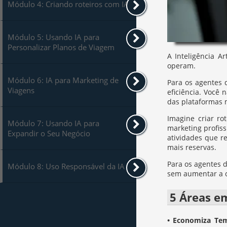
Módulo 4: Criando roteiros com IA
Módulo 5: Usando IA para
Personalizar Planos de Viagem
A Inteligência A
operam.
Módulo 6: IA para Marketing de
Para os agentes 
Viagens
eficiência. Você
das plataformas 
Imagine criar ro
Módulo 7: Usando IA para
marketing profiss
Expandir o Seu Negócio
atividades que r
mais reservas.
Para os agentes 
Módulo 8: Uso Responsável da IA
sem aumentar a ca
5 Áreas e
• Economiza Te