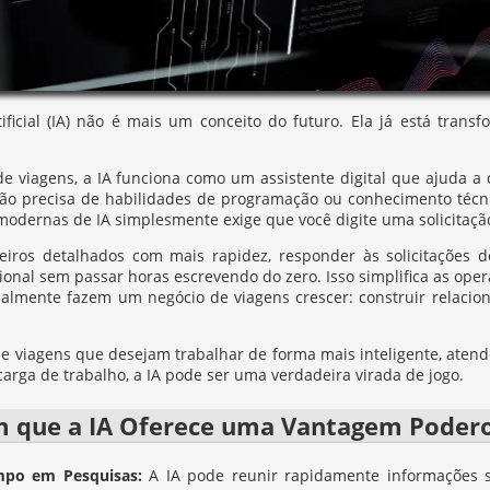
rtificial (IA) não é mais um conceito do futuro. Ela já está tra
de viagens, a IA funciona como um assistente digital que ajuda 
 não precisa de habilidades de programação ou conhecimento técn
modernas de IA simplesmente exige que você digite uma solicitaçã
teiros detalhados com mais rapidez, responder às solicitações 
ional sem passar horas escrevendo do zero. Isso simplifica as ope
ealmente fazem um negócio de viagens crescer: construir relacion
de viagens que desejam trabalhar de forma mais inteligente, atend
rga de trabalho, a IA pode ser uma verdadeira virada de jogo.
m que a IA Oferece uma Vantagem Podero
mpo em Pesquisas:
A IA pode reunir rapidamente informações s