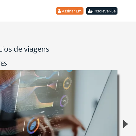
Assinar Em
Inscrever-Se
cios de viagens
TES