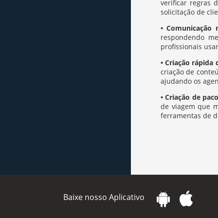
verificar regras
solicitação de cli
• Comunicação 
respondendo men
profissionais us
• Criação rápida
criação de conte
ajudando os agent
• Criação de pac
de viagem que m
ferramentas de d
Baixe nosso Aplicativo