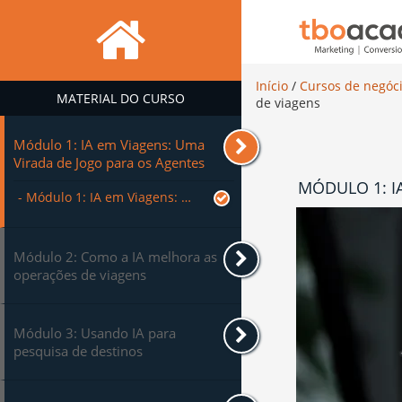
Início
/
Cursos de negóc
MATERIAL DO CURSO
de viagens
Módulo 1: IA em Viagens: Uma
Virada de Jogo para os Agentes
MÓDULO 1: I
- Módulo 1: IA em Viagens: Uma Virada de Jogo para os Agentes
Módulo 2: Como a IA melhora as
operações de viagens
Módulo 3: Usando IA para
pesquisa de destinos